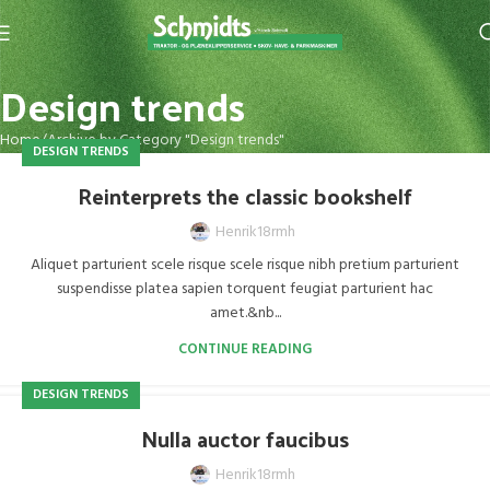
Design trends
Home
Archive by Category "Design trends"
DESIGN TRENDS
Reinterprets the classic bookshelf
Henrik18rmh
Aliquet parturient scele risque scele risque nibh pretium parturient
suspendisse platea sapien torquent feugiat parturient hac
amet.&nb...
CONTINUE READING
DESIGN TRENDS
Nulla auctor faucibus
Henrik18rmh