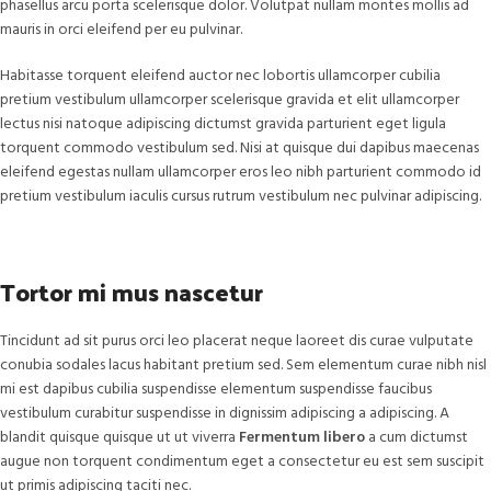
phasellus arcu porta scelerisque dolor. Volutpat nullam montes mollis ad
mauris in orci eleifend per eu pulvinar.
Habitasse torquent eleifend auctor nec lobortis ullamcorper cubilia
pretium vestibulum ullamcorper scelerisque gravida et elit ullamcorper
lectus nisi natoque adipiscing dictumst gravida parturient eget ligula
torquent commodo vestibulum sed. Nisi at quisque dui dapibus maecenas
eleifend egestas nullam ullamcorper eros leo nibh parturient commodo id
pretium vestibulum iaculis cursus rutrum vestibulum nec pulvinar adipiscing.
Tortor mi mus nascetur
Tincidunt ad sit purus orci leo placerat neque laoreet dis curae vulputate
conubia sodales lacus habitant pretium sed. Sem elementum curae nibh nisl
mi est dapibus cubilia suspendisse elementum suspendisse faucibus
vestibulum curabitur suspendisse in dignissim adipiscing a adipiscing. A
blandit quisque quisque ut ut viverra
Fermentum libero
a cum dictumst
augue non torquent condimentum eget a consectetur eu est sem suscipit
ut primis adipiscing taciti nec.