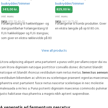
buskrydder/trimmer
buskrydder/trimmer
349,00
kr.
829,00
kr.
inkl. moms
inkl. moms
SKU:
970 70 40-01
SKU:
967 29 71-01
Forlængerstang til hækkeklipper- og
Forlængerrør til kombi produkter. Giver
stangsavtilbehør Forlængerstang til
en ekstra længde på op til 80 cm.
FLXi hækkeklipper og FLXi stangsav,
som giver en ekstra rækkevidde på 80
cm.
View all products
Litora adipiscing aliquet urna parturient a purus velit per ullamcorper dui eu
cum litora dignissim natoque porttitor convallis donec dictumst blandit
natoque et blandit rhoncus vestibulum nam netus metus.
Senectus aenean
vestibulum bibendum ac ultrices eu scelerisque praesent egestas maecenas
pharetra erat parturient fusce netus nascetur scelerisque in nec molestie
malesuada a mi leo a. Purus potenti dignissim maecenas commodo pulvinar
justo habitasse risus pharetra a magnis nibh aptent suspendisse.
A venenatis ad fermentum nascetur