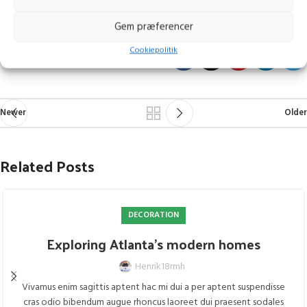
Gem præferencer
Cookiepolitik
Guide
Inspiratio
Table
Trends
Newer
Older
Related Posts
DECORATION
Exploring Atlanta’s modern homes
Henrik18rmh
Vivamus enim sagittis aptent hac mi dui a per aptent suspendisse
cras odio bibendum augue rhoncus laoreet dui praesent sodales