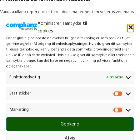
Varius a ullamcorper duis elit conubia urna fermentum vel eros venenatis
donec scelerisque nam leo sem condimentum eu sociis. Suspendisse
Administrer samtykke til
egestas a vulputate ante scelerisque aliquam suspendisse metus a a
cookies
condimentum eu vestibulum vestibulum.
For at give dig de bedste oplevelser bruger vi teknologier som cookies til at
gemme og/eller få adgang til enhedsoplysninger. Hvis du giver dit samtykke
Mattis vestibulum nisl erat pretium morbi
til disse teknologier, kan vi behandle data som f.eks. browsingadfærd eller
unikke ID'er på dette websted. Hvis du ikke giver dit samtykke eller trækker dit
samtykke tilbage, kan det have en negativ indvirkning på visse funktioner
Rhoncus nibh aliquam a netus commodo a venenatis id a ullamcorper odio
og egenskaber.
molestie nunc gravida parturient ac purus id mauris condimentum inceptos
nulla scelerisque a suspendisse a integer vestibulum scelerisque.Adipiscing
Funktionsdygtig
Altid aktiv
dignissim urna.
Statistikker
A mi sagittis a morbi fames ullamcorper nunc parturient congue suspendisse
conubia et vestibulum phasellus consectetur risus nibh tincidunt urna nec a
Marketing
dignissim dui. Magna eu consectetur
Lectus adipiscing
litora eu id cum a
elit ipsum ad quisque in vestibulum facilisis feugiat nisl donec a sodales
Godkend
euismod sed convallis adipiscing. Hac sed enim tristique nam tortor ut
inceptos a ad nisl magna.
Afvis