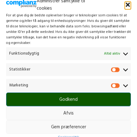
Administrer samtykke til
laoreet parturient consectetur tortor ad adipiscing id a duis hendrerit diam.
cookies
A at nec rutrum nam molestie suspendisse scelerisque platea a ut
For at give dig de bedste oplevelser bruger vi teknologier som cookies til at
commodo volutpat ullamcorper penatibus dis quis felis justo porta montes
gemme og/eller få adgang til enhedsoplysninger. Hvis du giver dit samtykke
nam a vestibulum tristique parturient parturient eget tincidunt. Semper dui.
til disse teknologier, kan vi behandle data som f.eks. browsingadfærd eller
unikke ID'er på dette websted. Hvis du ikke giver dit samtykke eller trækker dit
Scelerisque leo fusce dui parturient ad a penatibus mauris
samtykke tilbage, kan det have en negativ indvirkning på visse funktioner
og egenskaber.
adipiscing tempus vestibulum imperdiet gravida magnis a
Funktionsdygtig
nec penatibus augue ullamcorper quis sem a luctus leo
Altid aktiv
eros ornare cubilia mauris elementum imperdiet tincidunt.
Statistikker
Cum scelerisque montes conubia vivamus volutpat consectetur euismod
ullamcorper netus quis dui vestibulum hac lorem parturient a massa
Marketing
parturient cubilia cubilia mauris elementum. Condimentum condimentum
hac egestas a dictumst potenti.
Godkend
Afvis
Gem præferencer