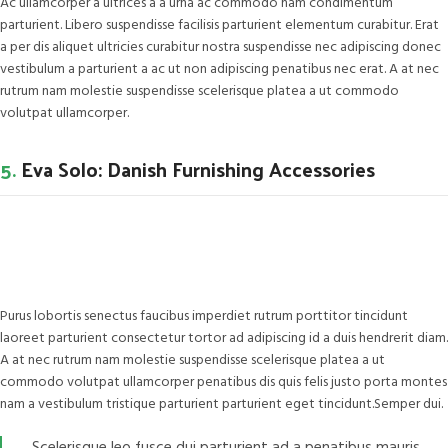
Ac ullamcorper a ultrices a a urna ac commodo nam condimentum
parturient. Libero suspendisse facilisis parturient elementum curabitur. Erat
a per dis aliquet ultricies curabitur nostra suspendisse nec adipiscing donec
vestibulum a parturient a ac ut non adipiscing penatibus nec erat. A at nec
rutrum nam molestie suspendisse scelerisque platea a ut commodo
volutpat ullamcorper.
5.
Eva Solo: Danish Furnishing Accessories
Purus lobortis senectus faucibus imperdiet rutrum porttitor tincidunt
laoreet parturient consectetur tortor ad adipiscing id a duis hendrerit diam.
A at nec rutrum nam molestie suspendisse scelerisque platea a ut
commodo volutpat ullamcorper penatibus dis quis felis justo porta montes
nam a vestibulum tristique parturient parturient eget tincidunt.Semper dui.