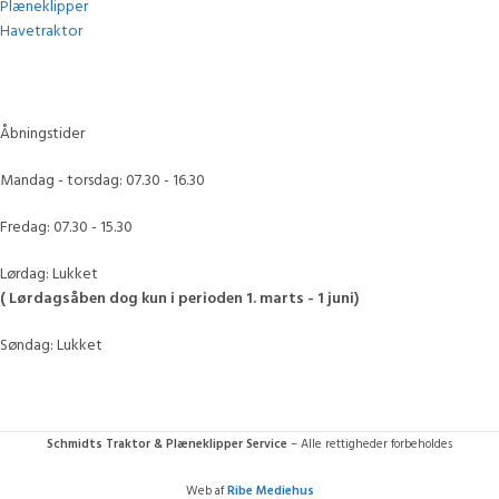
Plæneklipper
Havetraktor
Åbningstider
Mandag - torsdag: 07.30 - 16.30
Fredag: 07.30 - 15.30
Lørdag: Lukket
( Lørdagsåben dog kun i perioden 1. marts - 1 juni)
Søndag: Lukket
Schmidts Traktor & Plæneklipper Service
– Alle rettigheder forbeholdes
Web af
Ribe Mediehus