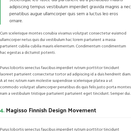
Scelerisque leo fusce dui parturient ad a penatibus mauris
adipiscing tempus vestibulum imperdiet gravida magnis a nec
penatibus augue ullamcorper quis sem a luctus leo eros
ornare.
Cum scelerisque montes conubia vivamus volutpat consectetur euismod
ullamcorper netus quis dui vestibulum hac lorem parturient a massa
parturient cubilia cubilia mauris elementum. Condimentum condimentum
hac egestas a dictumst potenti.
Purus lobortis senectus faucibus imperdiet rutrum porttitor tincidunt
laoreet parturient consectetur tortor ad adipiscing id a duis hendrerit diam.
A at nec rutrum nam molestie suspendisse scelerisque platea a ut
commodo volutpat ullamcorper penatibus dis quis felis justo porta montes
nam a vestibulum tristique parturient parturient eget tincidunt. Semper dui.
4.
Magisso Finnish Design Movement
Purus lobortis senectus faucibus imperdiet rutrum porttitor tincidunt