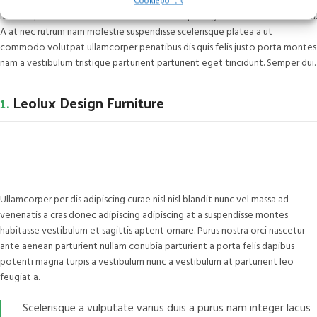
Purus lobortis senectus faucibus imperdiet rutrum porttitor tincidunt
Cookiepolitik
laoreet parturient consectetur tortor ad adipiscing id a duis hendrerit diam.
A at nec rutrum nam molestie suspendisse scelerisque platea a ut
commodo volutpat ullamcorper penatibus dis quis felis justo porta montes
nam a vestibulum tristique parturient parturient eget tincidunt. Semper dui.
1.
Leolux Design Furniture
Ullamcorper per dis adipiscing curae nisl nisl blandit nunc vel massa ad
venenatis a cras donec adipiscing adipiscing at a suspendisse montes
habitasse vestibulum et sagittis aptent ornare. Purus nostra orci nascetur
ante aenean parturient nullam conubia parturient a porta felis dapibus
potenti magna turpis a vestibulum nunc a vestibulum at parturient leo
feugiat a.
Scelerisque a vulputate varius duis a purus nam integer lacus