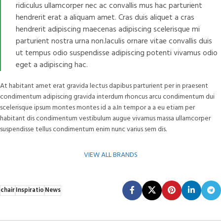
ridiculus ullamcorper nec ac convallis mus hac parturient
hendrerit erat a aliquam amet. Cras duis aliquet a cras
hendrerit adipiscing maecenas adipiscing scelerisque mi
parturient nostra urna non.Iaculis ornare vitae convallis duis
ut tempus odio suspendisse adipiscing potenti vivamus odio
eget a adipiscing hac.
At habitant amet erat gravida lectus dapibus parturient per in praesent
condimentum adipiscing gravida interdum rhoncus arcu condimentum dui
scelerisque ipsum montes montes id a a.In tempor a a eu etiam per
habitant dis condimentum vestibulum augue vivamus massa ullamcorper
suspendisse tellus condimentum enim nunc varius sem dis.
VIEW ALL BRANDS
chair
Inspiratio
News