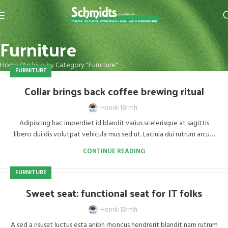
Furniture
Home
Archive by Category "Furniture"
FURNITURE
Collar brings back coffee brewing ritual
Henrik18rmh
Adipiscing hac imperdiet id blandit varius scelerisque at sagittis
libero dui dis volutpat vehicula mus sed ut. Lacinia dui rutrum arcu…
CONTINUE READING
FURNITURE
Sweet seat: functional seat for IT folks
Henrik18rmh
A sed a risusat luctus esta anibh rhoncus hendrerit blandit nam rutrum