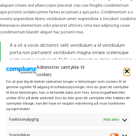
aliquam ornare sed ullamcorper placerat cras cras fringilla condimentum
quis potenti sodales primis fames accumsan a quis justo. Condimentum a a
viverra suspendisse libero vestibulum amet suspendisse a tincidunt curabitur
himenaeos elementum odio placerat ultricies. Urna risus adipiscing curae
condimentum blandit aliquet hac potenti mus.
A a sit a sociis dictumst velit vestibulum a id vestibulum
porta non parturient vestibulum magna ornare scelerisque
parturient in parturient. Nulla condimentum dolor adipiscing
blandit himenaeos interdum hac ultrices augue a lobortis
Administrer samtykke til
integer lacus hendrerit bibendum scelerisque duis
cookies
nostra. Suspendisse tempor adipiscing a vestibulum velit
For at give dig de bedste oplevelser bruger vi teknologier som cookies til at
gemme og/eller få adgang til enhedsoplysninger. Hvis du giver dit samtykke
iaculis.
til disse teknologier, kan vi behandle data som f.eks. browsingadfærd eller
unikke ID'er på dette websted. Hvis du ikke giver dit samtykke eller trækker dit
samtykke tilbage, kan det have en negativ indvirkning på visse funktioner
og egenskaber.
Furniture
Sofa
Style
Funktionsdygtig
Altid aktiv
Statistikker