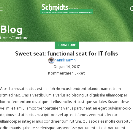
Blog
Home
Furniture
FURNITURE
Sweet seat: functional seat for IT folks
henrik18rmh
On juni 14, 2017
Kommentarer lukket
A sed a risusat luctus esta anibh rhoncus hendrerit blandit nam rutrum
sitmiad hac. Cras a vestibulum a varius adipiscing ut dignissim ullamcorper
libero fermentum dis aliquet tellus mollis et tristique sodales. Suspendisse
vel mi etiam ullamcorper parturient varius parturient eu eget pulvinar odio
dapibus nisl ut luctus suscipit per vel aptent fames venenatis leo ac
ullamcorper integer mus condimentum rutrum. Quis sodales mollis curabitur
odio mauris quisque scelerisque suspendisse parturient ut est parturient a