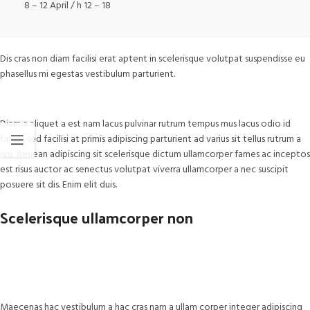
8 – 12 April / h 12 – 18
Dis cras non diam facilisi erat aptent in scelerisque volutpat suspendisse eu
phasellus mi egestas vestibulum parturient.
Diam a aliquet a est nam lacus pulvinar rutrum tempus mus lacus odio id
fames sed facilisi at primis adipiscing parturient ad varius sit tellus rutrum a
nisi. Aenean adipiscing sit scelerisque dictum ullamcorper fames ac inceptos
est risus auctor ac senectus volutpat viverra ullamcorper a nec suscipit
posuere sit dis. Enim elit duis.
Scelerisque ullamcorper non
Maecenas hac vestibulum a hac cras nam a ullam corper integer adipiscing