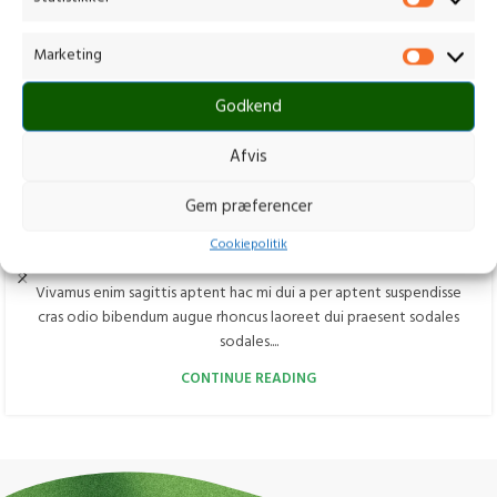
Newer
Older
Marketing
Related Posts
Godkend
Afvis
DECORATION
Gem præferencer
Exploring Atlanta’s modern homes
Cookiepolitik
Henrik18rmh
Vivamus enim sagittis aptent hac mi dui a per aptent suspendisse
cras odio bibendum augue rhoncus laoreet dui praesent sodales
sodales....
CONTINUE READING