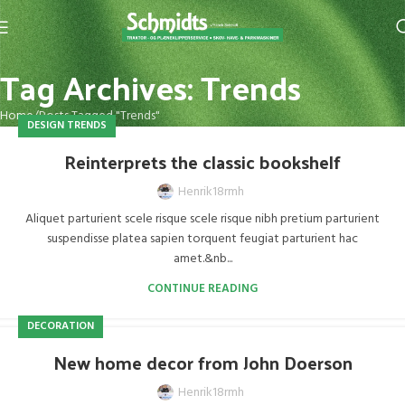
Tag Archives: Trends
Home
Posts Tagged "Trends"
DESIGN TRENDS
Reinterprets the classic bookshelf
Henrik18rmh
Aliquet parturient scele risque scele risque nibh pretium parturient
suspendisse platea sapien torquent feugiat parturient hac
amet.&nb...
CONTINUE READING
DECORATION
New home decor from John Doerson
Henrik18rmh