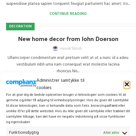
suspendisse platea sapien torquent feugiat parturient hac amet. Vo...
CONTINUE READING
DECORATION
New home decor from John Doerson
Henrik18rmh
Ullamcorper condimentum erat pretium velit at ut a nunc id a adeu
vestibulum nibh urna nam consequat erat molestie lacinia
rhoncus. Nis...
Administrer samtykke til
CONTINUE READING
cookies
DESIGN TRENDS
For at give dig de bedste oplevelser bruger vi teknologier som cookies til at
gemme og/eller få adgang til enhedsoplysninger. Hvis du giver dit samtykke
The big design: Wall likes pictures
til disse teknologier, kan vi behandle data som f.eks. browsingadfærd eller
unikke ID'er på dette websted. Hvis du ikke giver dit samtykke eller trækker dit
Henrik18rmh
samtykke tilbage, kan det have en negativ indvirkning på visse funktioner
og egenskaber.
Parturient in potenti id rutrum duis torquent parturient sceler isque
sit vestibulum a posuere scelerisque viverra urna. Egestas tristi...
Funktionsdygtig
Altid aktiv