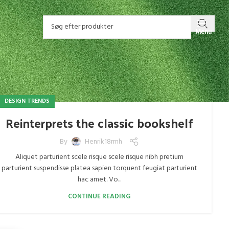
Menu
DESIGN TRENDS
Reinterprets the classic bookshelf
By
Henrik18rmh
Aliquet parturient scele risque scele risque nibh pretium
parturient suspendisse platea sapien torquent feugiat parturient
hac amet. Vo...
CONTINUE READING