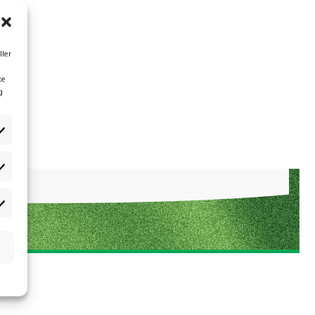
ller
ke
g