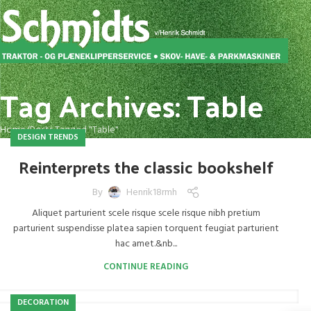
Tag Archives: Table
Home
Posts Tagged "Table"
DESIGN TRENDS
Reinterprets the classic bookshelf
By
Henrik18rmh
Aliquet parturient scele risque scele risque nibh pretium
parturient suspendisse platea sapien torquent feugiat parturient
hac amet.&nb...
CONTINUE READING
DECORATION