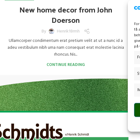
New home decor from John
Doerson
For
få 
By
Henrik18rmh
beh
Ullamcorper condimentum erat pretium velit at ut a nunc id a
giv
på 
adeu vestibulum nibh urna nam consequat erat molestie lacinia
rhoncus. Nis...
F
CONTINUE READING
S
M