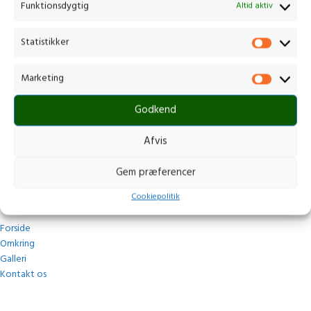
Funktionsdygtig
Altid aktiv
Kontakt os
Statistikker
Gammelmark 1, 6630 Rødding
Marketing
+45 7484 5090
post@stops.dk
Godkend
CVR.: 17679082
Afvis
Gem præferencer
Navigation
Cookiepolitik
Forside
Omkring
Galleri
Kontakt os