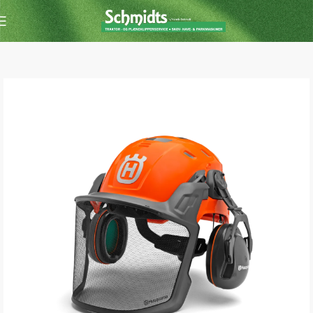
Forside
Kædesav
Sikkerhedsudstyr