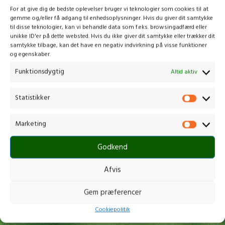
For at give dig de bedste oplevelser bruger vi teknologier som cookies til at
gemme og/eller få adgang til enhedsoplysninger. Hvis du giver dit samtykke
til disse teknologier, kan vi behandle data som f.eks. browsingadfærd eller
unikke ID'er på dette websted. Hvis du ikke giver dit samtykke eller trækker dit
samtykke tilbage, kan det have en negativ indvirkning på visse funktioner
HUSQVARNA DE110
HUSQVARNA FORLÆNGERRØR
og egenskaber.
Forlængerrør
EX780/24
Funktionsdygtig
Altid aktiv
Buskrydder /Trimmer
,
Tilbehør til
Buskrydder /Trimmer
,
Tilbehør til
buskrydder/trimmer
buskrydder/trimmer
Statistikker
349,00
kr.
829,00
kr.
inkl. moms
inkl. moms
Marketing
SKU:
970 70 40-01
SKU:
967 29 71-01
Forlængerstang til hækkeklipper- og
Forlængerrør til kombi produkter. Giver
stangsavtilbehør Forlængerstang til
en ekstra længde på op til 80 cm.
Godkend
FLXi hækkeklipper og FLXi stangsav,
som giver en ekstra rækkevidde på 80
Afvis
cm.
Gem præferencer
Cookiepolitik