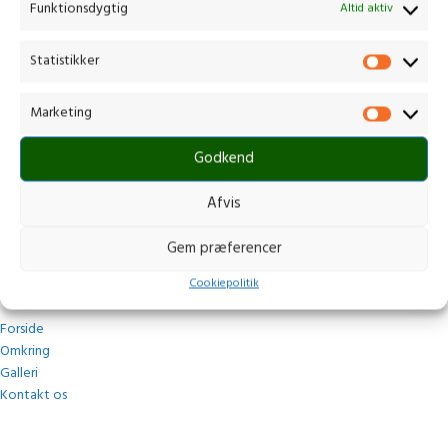
Funktionsdygtig
Altid aktiv
Kontakt os
Statistikker
Gammelmark 1, 6630 Rødding
Marketing
+45 7484 5090
post@stops.dk
Godkend
CVR.: 17679082
Afvis
Gem præferencer
Navigation
Cookiepolitik
Forside
Omkring
Galleri
Kontakt os