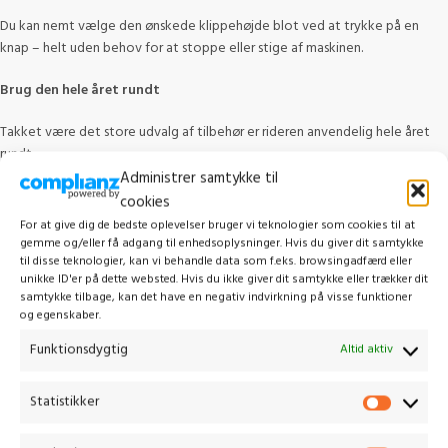
Du kan nemt vælge den ønskede klippehøjde blot ved at trykke på en
knap – helt uden behov for at stoppe eller stige af maskinen.
Brug den hele året rundt
Takket være det store udvalg af tilbehør er rideren anvendelig hele året
rundt.
Administrer samtykke til
cookies
Relaterede varer
For at give dig de bedste oplevelser bruger vi teknologier som cookies til at
gemme og/eller få adgang til enhedsoplysninger. Hvis du giver dit samtykke
til disse teknologier, kan vi behandle data som f.eks. browsingadfærd eller
unikke ID'er på dette websted. Hvis du ikke giver dit samtykke eller trækker dit
samtykke tilbage, kan det have en negativ indvirkning på visse funktioner
-18%
og egenskaber.
Funktionsdygtig
Altid aktiv
Statistikker