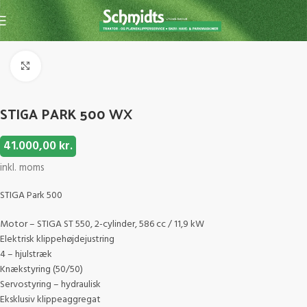
Forside
Have- og parkmaskiner
Frontrider
Click to enlarge
STIGA PARK 500 WX
41.000,00
kr.
inkl. moms
STIGA Park 500
Motor – STIGA ST 550, 2-cylinder, 586 cc / 11,9 kW
Elektrisk klippehøjdejustring
4 – hjulstræk
Knækstyring (50/50)
Servostyring – hydraulisk
Eksklusiv klippeaggregat